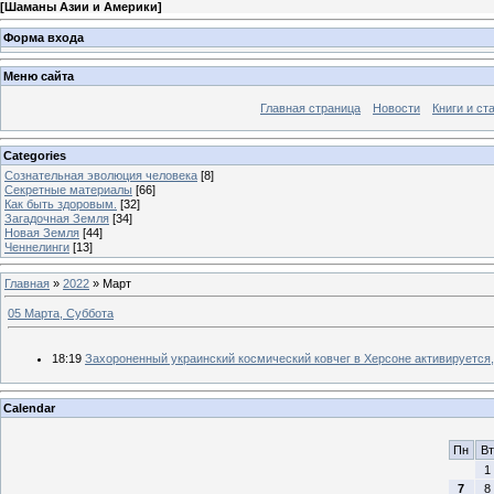
[
Шаманы Азии и Америки
]
Форма входа
Меню сайта
Главная страница
Новости
Книги и ст
Categories
Сознательная эволюция человека
[8]
Секретные материалы
[66]
Как быть здоровым.
[32]
Загадочная Земля
[34]
Новая Земля
[44]
Ченнелинги
[13]
Главная
»
2022
»
Март
05 Марта, Суббота
18:19
Захороненный украинский космический ковчег в Херсоне активируется,
Calendar
Пн
Вт
1
7
8