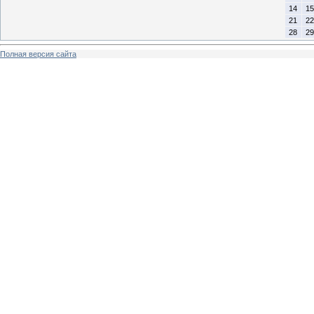
14
15
21
22
28
29
Полная версия сайта