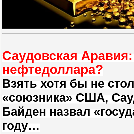
Саудовская Аравия
нефтедоллара?
Взять хотя бы не сто
«союзника» США, Сау
Байден назвал «госуд
году…