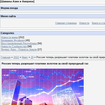
[
Шаманы Азии и Америки
]
Форма входа
Меню сайта
Главная страница
Новости
Книги и ст
Categories
Новости мира
[252]
Бенжамин Фулфорд
[45]
Восстановленная Республика
[56]
Новости Сообщества
[98]
Яндекс Дзен - Планета Земля
[27]
Главная
»
2022
»
Март
»
29
» Россия теперь разрешает платежи золотом за свой прир
Россия теперь разрешает платежи золотом за свой природный газ