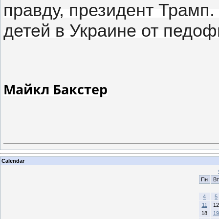
правду, президент Трамп
детей в Украине от педоф
Майкл Бакстер
Calendar
Пн
Вт
4
5
11
12
18
19