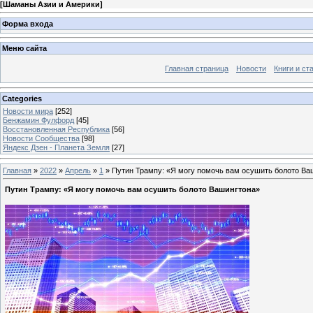
[
Шаманы Азии и Америки
]
Форма входа
Меню сайта
Главная страница
Новости
Книги и ст
Categories
Новости мира
[252]
Бенжамин Фулфорд
[45]
Восстановленная Республика
[56]
Новости Сообщества
[98]
Яндекс Дзен - Планета Земля
[27]
Главная
»
2022
»
Апрель
»
1
» Путин Трампу: «Я могу помочь вам осушить болото Ва
Путин Трампу: «Я могу помочь вам осушить болото Вашингтона»