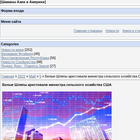
[
Шаманы Азии и Америки
]
Форма входа
Меню сайта
Главная страница
Новости
Книги и ст
Categories
Новости мира
[252]
Бенжамин Фулфорд
[45]
Восстановленная Республика
[56]
Новости Сообщества
[98]
Яндекс Дзен - Планета Земля
[27]
Главная
»
2022
»
Май
»
5
» Белые Шляпы арестовали министра сельского хозяйства
Белые Шляпы арестовали министра сельского хозяйства США